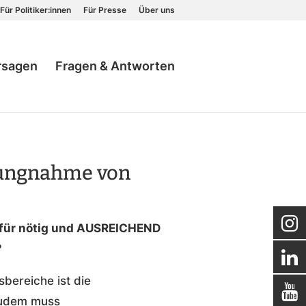
Für Politiker:innen
Für Presse
Über uns
rsagen
Fragen & Antworten
lungnahme von
 für nötig und AUSREICHEND
?
bereiche ist die
 Zudem muss